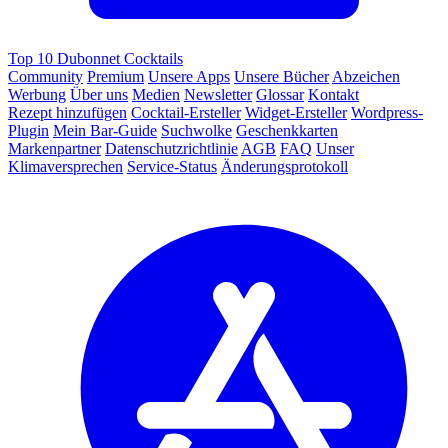
Top 10 Dubonnet Cocktails
Community
Premium
Unsere Apps
Unsere Bücher
Abzeichen
Werbung
Über uns
Medien
Newsletter
Glossar
Kontakt
Rezept hinzufügen
Cocktail-Ersteller
Widget-Ersteller
Wordpress-
Plugin
Mein Bar-Guide
Suchwolke
Geschenkkarten
Markenpartner
Datenschutzrichtlinie
AGB
FAQ
Unser
Klimaversprechen
Service-Status
Änderungsprotokoll