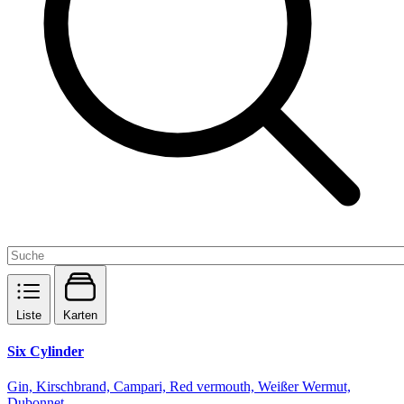
Liste
Karten
Six Cylinder
Gin, Kirschbrand, Campari, Red vermouth, Weißer Wermut,
Dubonnet