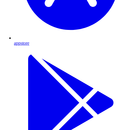
appstore