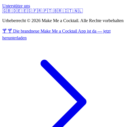
Unterstütze uns
🇬🇧
🇩🇪
🇪🇸
🇫🇷
🇵🇹
🇧🇷
🇮🇹
🇳🇱
Urheberrecht © 2026 Make Me a Cocktail. Alle Rechte vorbehalten
🍸 🍸 Die brandneue Make Me a Cocktail App ist da — jetzt
herunterladen