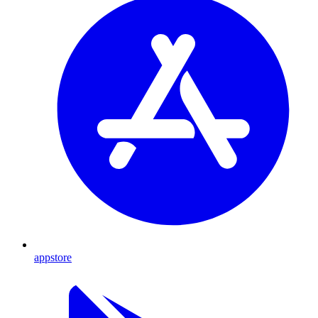
appstore