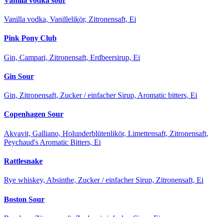
Vanilla vodka sour
Vanilla vodka, Vanillelikör, Zitronensaft, Ei
Pink Pony Club
Gin, Campari, Zitronensaft, Erdbeersirup, Ei
Gin Sour
Gin, Zitronensaft, Zucker / einfacher Sirup, Aromatic bitters, Ei
Copenhagen Sour
Akvavit, Galliano, Holunderblütenlikör, Limettensaft, Zitronensaft,
Peychaud's Aromatic Bitters, Ei
Rattlesnake
Rye whiskey, Absinthe, Zucker / einfacher Sirup, Zitronensaft, Ei
Boston Sour