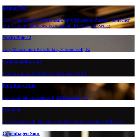
Ramos Fizz
Gin, Limettensaft, Zitronensaft, Sprudelwasser, Zucker / einfacher
Sirup, Orangenblütenwasser, Sahne, Ei, Vanilla essence
North Pole #2
Gin, Maraschino-Kirschlikör, Zitronensaft, Ei
Vanilla vodka sour
Vanilla vodka, Vanillelikör, Zitronensaft, Ei
Pink Pony Club
Gin, Campari, Zitronensaft, Erdbeersirup, Ei
Gin Sour
Gin, Zitronensaft, Zucker / einfacher Sirup, Aromatic bitters, Ei
Copenhagen Sour