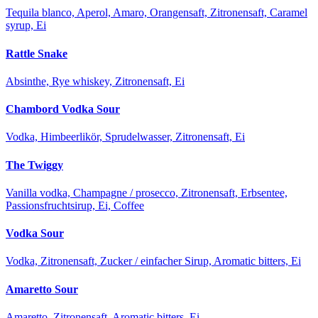
Tequila blanco, Aperol, Amaro, Orangensaft, Zitronensaft, Caramel
syrup, Ei
Rattle Snake
Absinthe, Rye whiskey, Zitronensaft, Ei
Chambord Vodka Sour
Vodka, Himbeerlikör, Sprudelwasser, Zitronensaft, Ei
The Twiggy
Vanilla vodka, Champagne / prosecco, Zitronensaft, Erbsentee,
Passionsfruchtsirup, Ei, Coffee
Vodka Sour
Vodka, Zitronensaft, Zucker / einfacher Sirup, Aromatic bitters, Ei
Amaretto Sour
Amaretto, Zitronensaft, Aromatic bitters, Ei