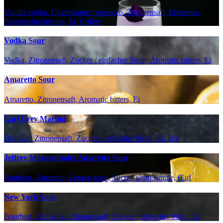
Vanilla vodka, Champagne / prosecco, Zitronensaft, Erbsentee,
Passionsfruchtsirup, Ei, Coffee
Vodka Sour
Vodka, Zitronensaft, Zucker / einfacher Sirup, Aromatic bitters, Ei
Amaretto Sour
Amaretto, Zitronensaft, Aromatic bitters, Ei
Earl Grey Martini
Dry Gin, Zitronensaft, Zucker / einfacher Sirup, Ei, Tee
Jeffrey Morgenthaler Amaretto Sour
Bourbon, Amaretto, Lemon juice, Sucre / sirop simple, Œuf
New York Sour
Bourbon, Red wine, Zitronensaft, Zucker / einfacher Sirup, Ei