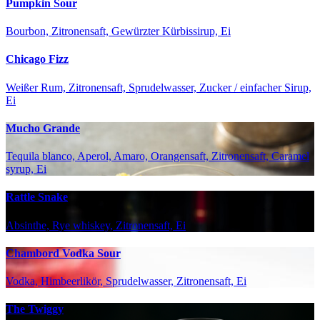
Pumpkin Sour
Bourbon, Zitronensaft, Gewürzter Kürbissirup, Ei
Chicago Fizz
Weißer Rum, Zitronensaft, Sprudelwasser, Zucker / einfacher Sirup,
Ei
Mucho Grande
Tequila blanco, Aperol, Amaro, Orangensaft, Zitronensaft, Caramel
syrup, Ei
Rattle Snake
Absinthe, Rye whiskey, Zitronensaft, Ei
Chambord Vodka Sour
Vodka, Himbeerlikör, Sprudelwasser, Zitronensaft, Ei
The Twiggy