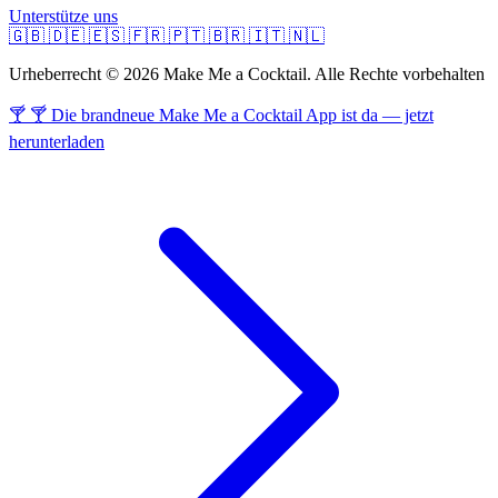
Unterstütze uns
🇬🇧
🇩🇪
🇪🇸
🇫🇷
🇵🇹
🇧🇷
🇮🇹
🇳🇱
Urheberrecht © 2026 Make Me a Cocktail. Alle Rechte vorbehalten
🍸 🍸 Die brandneue Make Me a Cocktail App ist da — jetzt
herunterladen