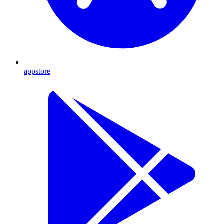
appstore