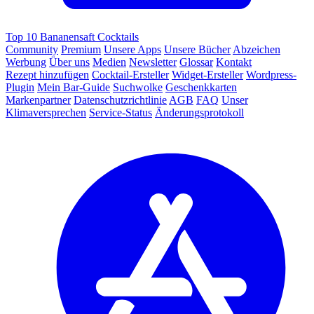
Top 10 Bananensaft Cocktails
Community
Premium
Unsere Apps
Unsere Bücher
Abzeichen
Werbung
Über uns
Medien
Newsletter
Glossar
Kontakt
Rezept hinzufügen
Cocktail-Ersteller
Widget-Ersteller
Wordpress-
Plugin
Mein Bar-Guide
Suchwolke
Geschenkkarten
Markenpartner
Datenschutzrichtlinie
AGB
FAQ
Unser
Klimaversprechen
Service-Status
Änderungsprotokoll