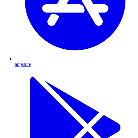
appstore