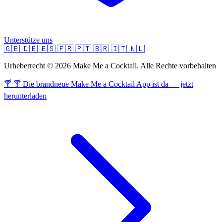
Unterstütze uns
🇬🇧
🇩🇪
🇪🇸
🇫🇷
🇵🇹
🇧🇷
🇮🇹
🇳🇱
Urheberrecht © 2026 Make Me a Cocktail. Alle Rechte vorbehalten
🍸 🍸 Die brandneue Make Me a Cocktail App ist da — jetzt
herunterladen