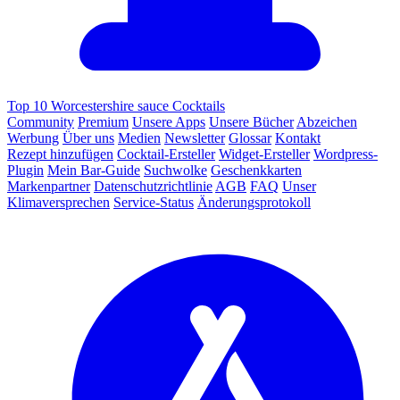
Top 10 Worcestershire sauce Cocktails
Community
Premium
Unsere Apps
Unsere Bücher
Abzeichen
Werbung
Über uns
Medien
Newsletter
Glossar
Kontakt
Rezept hinzufügen
Cocktail-Ersteller
Widget-Ersteller
Wordpress-
Plugin
Mein Bar-Guide
Suchwolke
Geschenkkarten
Markenpartner
Datenschutzrichtlinie
AGB
FAQ
Unser
Klimaversprechen
Service-Status
Änderungsprotokoll