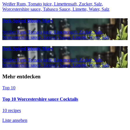
Weißer Rum, Tomato juice, Limettensaft, Zucker, Salz,
Worcestershire sauce, Tabasco Sauce, Limette, Water, Salz
Jerk-Spiced Bloody Mary
Weißer Rum, Tomato juice, Limettensaft, Zucker, Salz,
Worcestershire sauce, Tabasco Sauce, Limette, Water, Salz
Jerk-Spiced Bloody Mary
Weißer Rum, Tomato juice, Limettensaft, Zucker, Salz,
Worcestershire sauce, Tabasco Sauce, Limette, Water, Salz
Mehr entdecken
Top 10
Top 10 Worcestershire sauce Cocktails
10 recipes
Liste ansehen