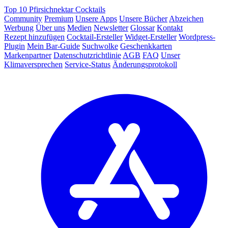
Top 10 Pfirsichnektar Cocktails
Community
Premium
Unsere Apps
Unsere Bücher
Abzeichen
Werbung
Über uns
Medien
Newsletter
Glossar
Kontakt
Rezept hinzufügen
Cocktail-Ersteller
Widget-Ersteller
Wordpress-
Plugin
Mein Bar-Guide
Suchwolke
Geschenkkarten
Markenpartner
Datenschutzrichtlinie
AGB
FAQ
Unser
Klimaversprechen
Service-Status
Änderungsprotokoll