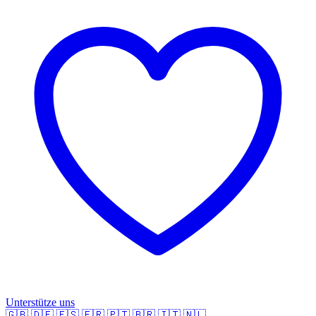
Unterstütze uns
🇬🇧
🇩🇪
🇪🇸
🇫🇷
🇵🇹
🇧🇷
🇮🇹
🇳🇱