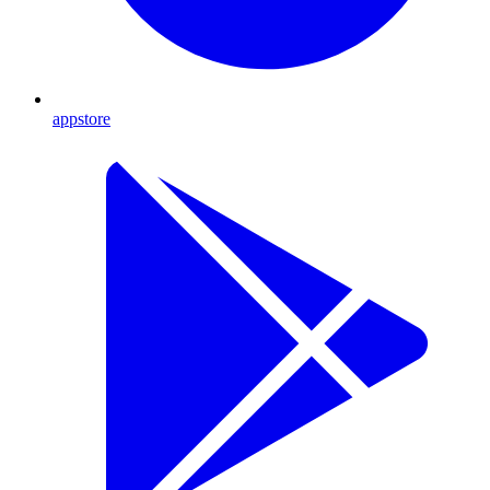
appstore