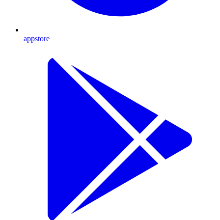
appstore