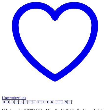
Unterstütze uns
🇬🇧
🇩🇪
🇪🇸
🇫🇷
🇵🇹
🇧🇷
🇮🇹
🇳🇱