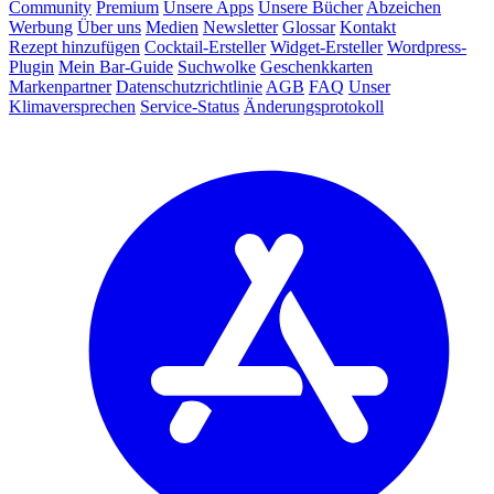
Community
Premium
Unsere Apps
Unsere Bücher
Abzeichen
Werbung
Über uns
Medien
Newsletter
Glossar
Kontakt
Rezept hinzufügen
Cocktail-Ersteller
Widget-Ersteller
Wordpress-
Plugin
Mein Bar-Guide
Suchwolke
Geschenkkarten
Markenpartner
Datenschutzrichtlinie
AGB
FAQ
Unser
Klimaversprechen
Service-Status
Änderungsprotokoll