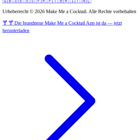
🇬🇧
🇩🇪
🇪🇸
🇫🇷
🇵🇹
🇧🇷
🇮🇹
🇳🇱
Urheberrecht © 2026 Make Me a Cocktail. Alle Rechte vorbehalten
🍸 🍸 Die brandneue Make Me a Cocktail App ist da — jetzt
herunterladen