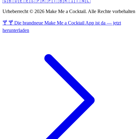
🇬🇧
🇩🇪
🇪🇸
🇫🇷
🇵🇹
🇧🇷
🇮🇹
🇳🇱
Urheberrecht © 2026 Make Me a Cocktail. Alle Rechte vorbehalten
🍸 🍸 Die brandneue Make Me a Cocktail App ist da — jetzt
herunterladen