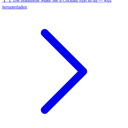
🍸 🍸 Die brandneue Make Me a Cocktail App ist da — jetzt
herunterladen