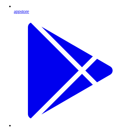
appstore