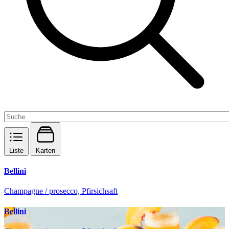
Liste
Karten
Bellini
Champagne / prosecco, Pfirsichsaft
Bellini