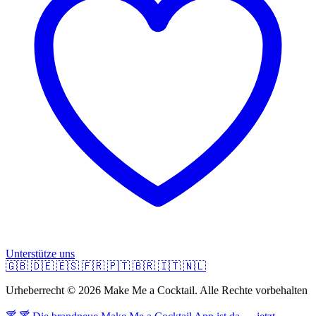
Unterstütze uns
🇬🇧
🇩🇪
🇪🇸
🇫🇷
🇵🇹
🇧🇷
🇮🇹
🇳🇱
Urheberrecht © 2026 Make Me a Cocktail. Alle Rechte vorbehalten