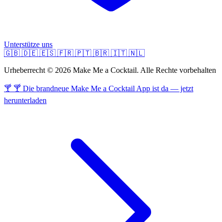
Unterstütze uns
🇬🇧
🇩🇪
🇪🇸
🇫🇷
🇵🇹
🇧🇷
🇮🇹
🇳🇱
Urheberrecht © 2026 Make Me a Cocktail. Alle Rechte vorbehalten
🍸 🍸 Die brandneue Make Me a Cocktail App ist da — jetzt
herunterladen