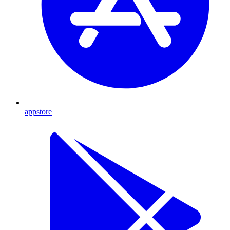
appstore