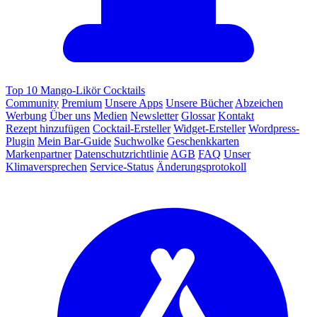
Top 10 Mango-Likör Cocktails
Community
Premium
Unsere Apps
Unsere Bücher
Abzeichen
Werbung
Über uns
Medien
Newsletter
Glossar
Kontakt
Rezept hinzufügen
Cocktail-Ersteller
Widget-Ersteller
Wordpress-
Plugin
Mein Bar-Guide
Suchwolke
Geschenkkarten
Markenpartner
Datenschutzrichtlinie
AGB
FAQ
Unser
Klimaversprechen
Service-Status
Änderungsprotokoll