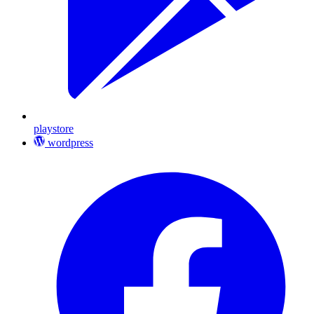
playstore
wordpress