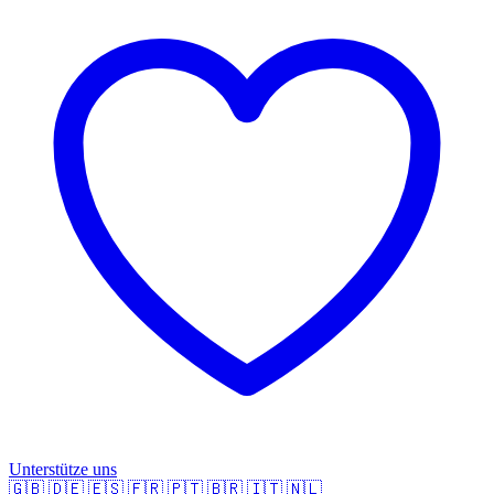
Unterstütze uns
🇬🇧
🇩🇪
🇪🇸
🇫🇷
🇵🇹
🇧🇷
🇮🇹
🇳🇱