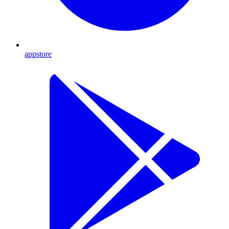
appstore