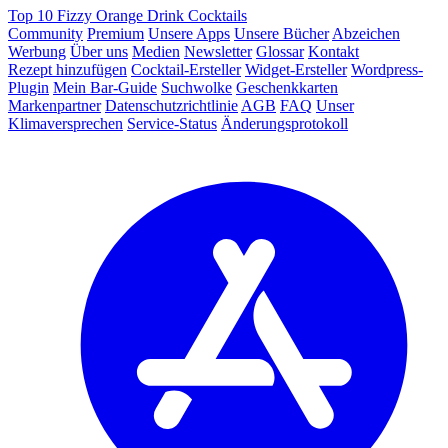
Top 10 Fizzy Orange Drink Cocktails
Community
Premium
Unsere Apps
Unsere Bücher
Abzeichen
Werbung
Über uns
Medien
Newsletter
Glossar
Kontakt
Rezept hinzufügen
Cocktail-Ersteller
Widget-Ersteller
Wordpress-
Plugin
Mein Bar-Guide
Suchwolke
Geschenkkarten
Markenpartner
Datenschutzrichtlinie
AGB
FAQ
Unser
Klimaversprechen
Service-Status
Änderungsprotokoll