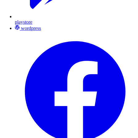
playstore
wordpress