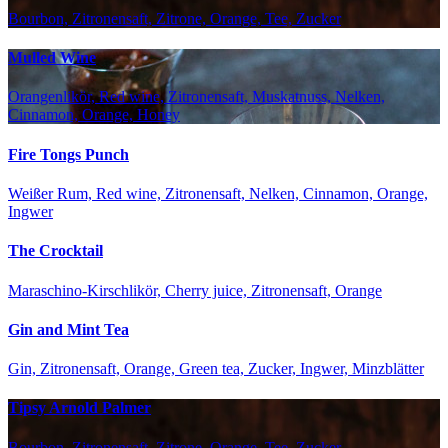
Bourbon, Zitronensaft, Zitrone, Orange, Tee, Zucker
Mulled Wine
Orangenlikör, Red wine, Zitronensaft, Muskatnuss, Nelken,
Cinnamon, Orange, Honey
Fire Tongs Punch
Weißer Rum, Red wine, Zitronensaft, Nelken, Cinnamon, Orange,
Ingwer
The Crocktail
Maraschino-Kirschlikör, Cherry juice, Zitronensaft, Orange
Gin and Mint Tea
Gin, Zitronensaft, Orange, Green tea, Zucker, Ingwer, Minzblätter
Tipsy Arnold Palmer
Bourbon, Zitronensaft, Zitrone, Orange, Tee, Zucker