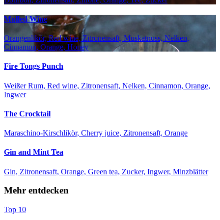
Mulled Wine
Orangenlikör, Red wine, Zitronensaft, Muskatnuss, Nelken,
Cinnamon, Orange, Honey
Fire Tongs Punch
Weißer Rum, Red wine, Zitronensaft, Nelken, Cinnamon, Orange,
Ingwer
The Crocktail
Maraschino-Kirschlikör, Cherry juice, Zitronensaft, Orange
Gin and Mint Tea
Gin, Zitronensaft, Orange, Green tea, Zucker, Ingwer, Minzblätter
Mehr entdecken
Top 10