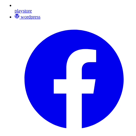
playstore
wordpress