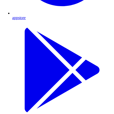
appstore