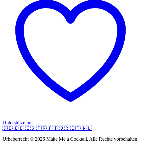
Unterstütze uns
🇬🇧
🇩🇪
🇪🇸
🇫🇷
🇵🇹
🇧🇷
🇮🇹
🇳🇱
Urheberrecht © 2026 Make Me a Cocktail. Alle Rechte vorbehalten