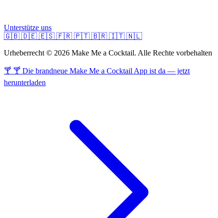
Unterstütze uns
🇬🇧
🇩🇪
🇪🇸
🇫🇷
🇵🇹
🇧🇷
🇮🇹
🇳🇱
Urheberrecht © 2026 Make Me a Cocktail. Alle Rechte vorbehalten
🍸 🍸 Die brandneue Make Me a Cocktail App ist da — jetzt
herunterladen