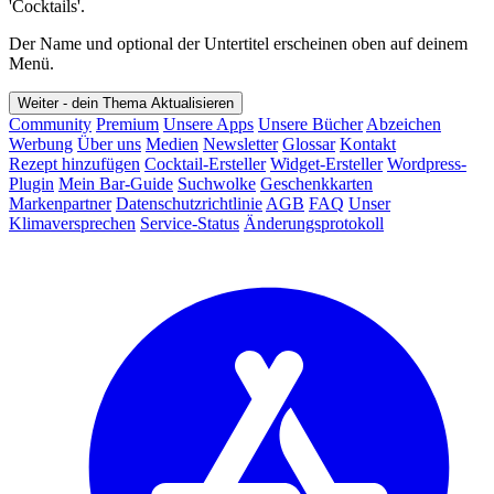
'Cocktails'.
Der Name und optional der Untertitel erscheinen oben auf deinem
Menü.
Weiter - dein Thema
Aktualisieren
Community
Premium
Unsere Apps
Unsere Bücher
Abzeichen
Werbung
Über uns
Medien
Newsletter
Glossar
Kontakt
Rezept hinzufügen
Cocktail-Ersteller
Widget-Ersteller
Wordpress-
Plugin
Mein Bar-Guide
Suchwolke
Geschenkkarten
Markenpartner
Datenschutzrichtlinie
AGB
FAQ
Unser
Klimaversprechen
Service-Status
Änderungsprotokoll