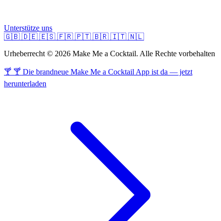
Unterstütze uns
🇬🇧
🇩🇪
🇪🇸
🇫🇷
🇵🇹
🇧🇷
🇮🇹
🇳🇱
Urheberrecht © 2026 Make Me a Cocktail. Alle Rechte vorbehalten
🍸 🍸 Die brandneue Make Me a Cocktail App ist da — jetzt
herunterladen