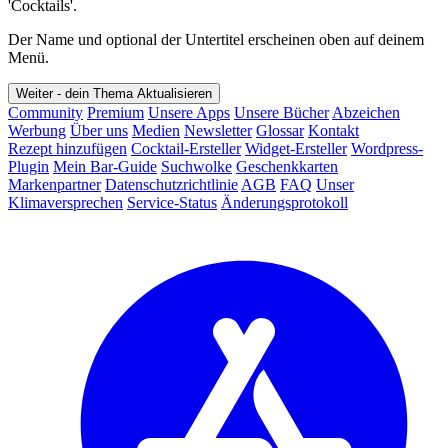
'Cocktails'.
Der Name und optional der Untertitel erscheinen oben auf deinem
Menü.
Weiter - dein Thema
Aktualisieren
Community
Premium
Unsere Apps
Unsere Bücher
Abzeichen
Werbung
Über uns
Medien
Newsletter
Glossar
Kontakt
Rezept hinzufügen
Cocktail-Ersteller
Widget-Ersteller
Wordpress-
Plugin
Mein Bar-Guide
Suchwolke
Geschenkkarten
Markenpartner
Datenschutzrichtlinie
AGB
FAQ
Unser
Klimaversprechen
Service-Status
Änderungsprotokoll