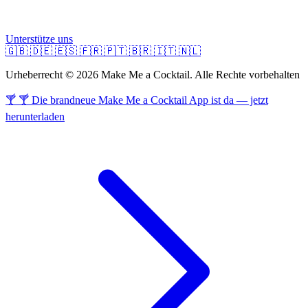
Unterstütze uns
🇬🇧
🇩🇪
🇪🇸
🇫🇷
🇵🇹
🇧🇷
🇮🇹
🇳🇱
Urheberrecht © 2026 Make Me a Cocktail. Alle Rechte vorbehalten
🍸 🍸 Die brandneue Make Me a Cocktail App ist da — jetzt
herunterladen