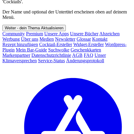
'Cocktails'.
Der Name und optional der Untertitel erscheinen oben auf deinem
Menü.
Weiter - dein Thema
Aktualisieren
Community
Premium
Unsere Apps
Unsere Bücher
Abzeichen
Werbung
Über uns
Medien
Newsletter
Glossar
Kontakt
Rezept hinzufügen
Cocktail-Ersteller
Widget-Ersteller
Wordpress-
Plugin
Mein Bar-Guide
Suchwolke
Geschenkkarten
Markenpartner
Datenschutzrichtlinie
AGB
FAQ
Unser
Klimaversprechen
Service-Status
Änderungsprotokoll