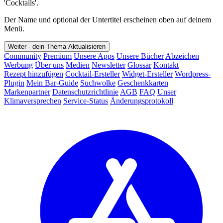
'Cocktails'.
Der Name und optional der Untertitel erscheinen oben auf deinem
Menü.
Weiter - dein Thema
Aktualisieren
Community
Premium
Unsere Apps
Unsere Bücher
Abzeichen
Werbung
Über uns
Medien
Newsletter
Glossar
Kontakt
Rezept hinzufügen
Cocktail-Ersteller
Widget-Ersteller
Wordpress-
Plugin
Mein Bar-Guide
Suchwolke
Geschenkkarten
Markenpartner
Datenschutzrichtlinie
AGB
FAQ
Unser
Klimaversprechen
Service-Status
Änderungsprotokoll