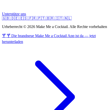
Unterstütze uns
🇬🇧
🇩🇪
🇪🇸
🇫🇷
🇵🇹
🇧🇷
🇮🇹
🇳🇱
Urheberrecht © 2026 Make Me a Cocktail. Alle Rechte vorbehalten
🍸 🍸 Die brandneue Make Me a Cocktail App ist da — jetzt
herunterladen