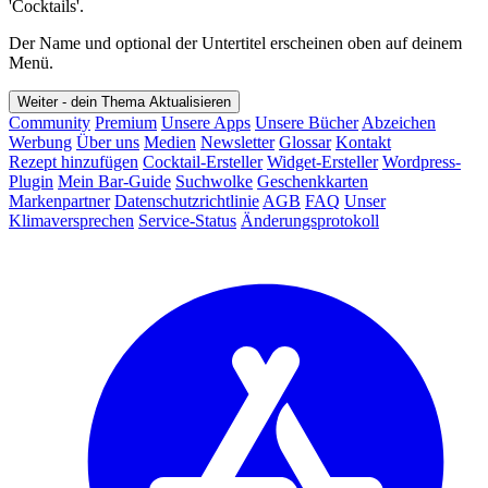
'Cocktails'.
Der Name und optional der Untertitel erscheinen oben auf deinem
Menü.
Weiter - dein Thema
Aktualisieren
Community
Premium
Unsere Apps
Unsere Bücher
Abzeichen
Werbung
Über uns
Medien
Newsletter
Glossar
Kontakt
Rezept hinzufügen
Cocktail-Ersteller
Widget-Ersteller
Wordpress-
Plugin
Mein Bar-Guide
Suchwolke
Geschenkkarten
Markenpartner
Datenschutzrichtlinie
AGB
FAQ
Unser
Klimaversprechen
Service-Status
Änderungsprotokoll