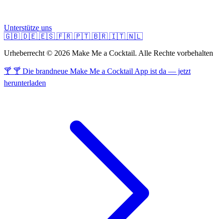
Unterstütze uns
🇬🇧
🇩🇪
🇪🇸
🇫🇷
🇵🇹
🇧🇷
🇮🇹
🇳🇱
Urheberrecht © 2026 Make Me a Cocktail. Alle Rechte vorbehalten
🍸 🍸 Die brandneue Make Me a Cocktail App ist da — jetzt
herunterladen