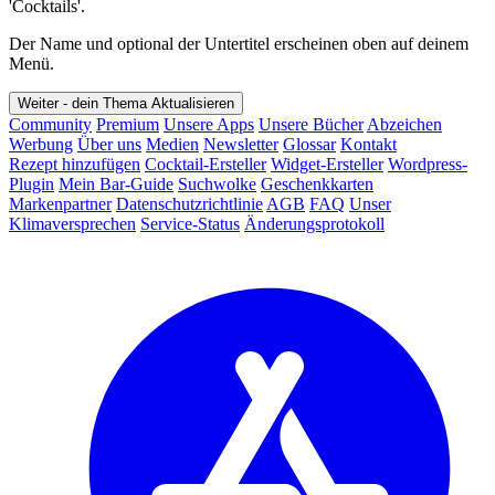
'Cocktails'.
Der Name und optional der Untertitel erscheinen oben auf deinem
Menü.
Weiter - dein Thema
Aktualisieren
Community
Premium
Unsere Apps
Unsere Bücher
Abzeichen
Werbung
Über uns
Medien
Newsletter
Glossar
Kontakt
Rezept hinzufügen
Cocktail-Ersteller
Widget-Ersteller
Wordpress-
Plugin
Mein Bar-Guide
Suchwolke
Geschenkkarten
Markenpartner
Datenschutzrichtlinie
AGB
FAQ
Unser
Klimaversprechen
Service-Status
Änderungsprotokoll