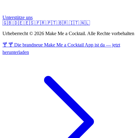
Unterstütze uns
🇬🇧
🇩🇪
🇪🇸
🇫🇷
🇵🇹
🇧🇷
🇮🇹
🇳🇱
Urheberrecht © 2026 Make Me a Cocktail. Alle Rechte vorbehalten
🍸 🍸 Die brandneue Make Me a Cocktail App ist da — jetzt
herunterladen