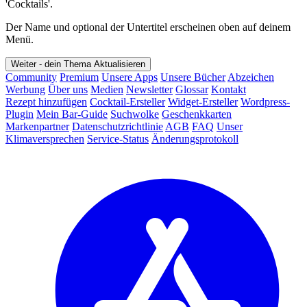
'Cocktails'.
Der Name und optional der Untertitel erscheinen oben auf deinem
Menü.
Weiter - dein Thema
Aktualisieren
Community
Premium
Unsere Apps
Unsere Bücher
Abzeichen
Werbung
Über uns
Medien
Newsletter
Glossar
Kontakt
Rezept hinzufügen
Cocktail-Ersteller
Widget-Ersteller
Wordpress-
Plugin
Mein Bar-Guide
Suchwolke
Geschenkkarten
Markenpartner
Datenschutzrichtlinie
AGB
FAQ
Unser
Klimaversprechen
Service-Status
Änderungsprotokoll