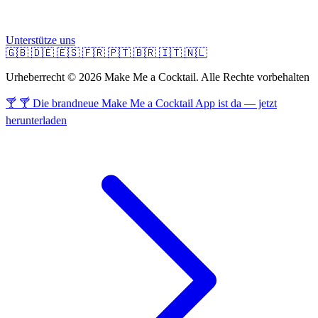
Unterstütze uns
🇬🇧
🇩🇪
🇪🇸
🇫🇷
🇵🇹
🇧🇷
🇮🇹
🇳🇱
Urheberrecht © 2026 Make Me a Cocktail. Alle Rechte vorbehalten
🍸 🍸 Die brandneue Make Me a Cocktail App ist da — jetzt
herunterladen