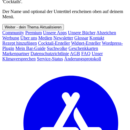
'Cocktails'.
Der Name und optional der Untertitel erscheinen oben auf deinem
Menü.
Weiter - dein Thema
Aktualisieren
Community
Premium
Unsere Apps
Unsere Bücher
Abzeichen
Werbung
Über uns
Medien
Newsletter
Glossar
Kontakt
Rezept hinzufügen
Cocktail-Ersteller
Widget-Ersteller
Wordpress-
Plugin
Mein Bar-Guide
Suchwolke
Geschenkkarten
Markenpartner
Datenschutzrichtlinie
AGB
FAQ
Unser
Klimaversprechen
Service-Status
Änderungsprotokoll