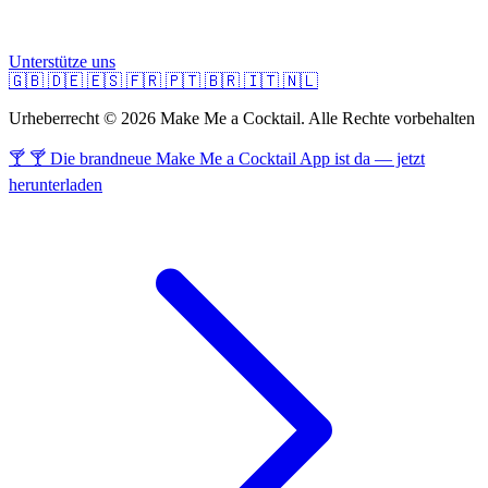
Unterstütze uns
🇬🇧
🇩🇪
🇪🇸
🇫🇷
🇵🇹
🇧🇷
🇮🇹
🇳🇱
Urheberrecht © 2026 Make Me a Cocktail. Alle Rechte vorbehalten
🍸 🍸 Die brandneue Make Me a Cocktail App ist da — jetzt
herunterladen