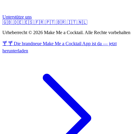
Unterstütze uns
🇬🇧
🇩🇪
🇪🇸
🇫🇷
🇵🇹
🇧🇷
🇮🇹
🇳🇱
Urheberrecht © 2026 Make Me a Cocktail. Alle Rechte vorbehalten
🍸 🍸 Die brandneue Make Me a Cocktail App ist da — jetzt
herunterladen