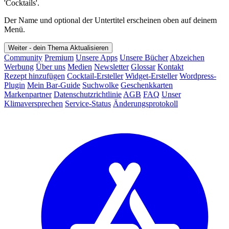
'Cocktails'.
Der Name und optional der Untertitel erscheinen oben auf deinem
Menü.
Weiter - dein Thema
Aktualisieren
Community
Premium
Unsere Apps
Unsere Bücher
Abzeichen
Werbung
Über uns
Medien
Newsletter
Glossar
Kontakt
Rezept hinzufügen
Cocktail-Ersteller
Widget-Ersteller
Wordpress-
Plugin
Mein Bar-Guide
Suchwolke
Geschenkkarten
Markenpartner
Datenschutzrichtlinie
AGB
FAQ
Unser
Klimaversprechen
Service-Status
Änderungsprotokoll