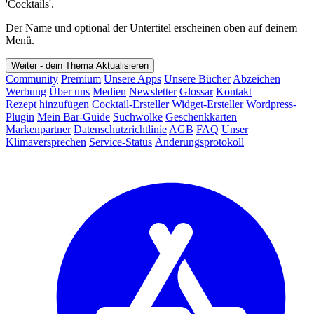
'Cocktails'.
Der Name und optional der Untertitel erscheinen oben auf deinem
Menü.
Weiter - dein Thema
Aktualisieren
Community
Premium
Unsere Apps
Unsere Bücher
Abzeichen
Werbung
Über uns
Medien
Newsletter
Glossar
Kontakt
Rezept hinzufügen
Cocktail-Ersteller
Widget-Ersteller
Wordpress-
Plugin
Mein Bar-Guide
Suchwolke
Geschenkkarten
Markenpartner
Datenschutzrichtlinie
AGB
FAQ
Unser
Klimaversprechen
Service-Status
Änderungsprotokoll