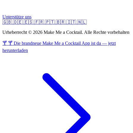
Unterstütze uns
🇬🇧
🇩🇪
🇪🇸
🇫🇷
🇵🇹
🇧🇷
🇮🇹
🇳🇱
Urheberrecht © 2026 Make Me a Cocktail. Alle Rechte vorbehalten
🍸 🍸 Die brandneue Make Me a Cocktail App ist da — jetzt
herunterladen