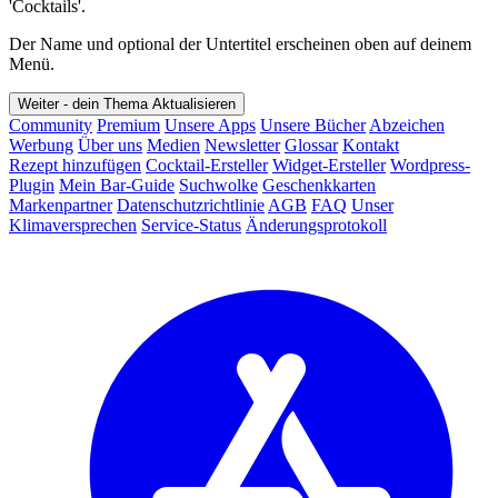
'Cocktails'.
Der Name und optional der Untertitel erscheinen oben auf deinem
Menü.
Weiter - dein Thema
Aktualisieren
Community
Premium
Unsere Apps
Unsere Bücher
Abzeichen
Werbung
Über uns
Medien
Newsletter
Glossar
Kontakt
Rezept hinzufügen
Cocktail-Ersteller
Widget-Ersteller
Wordpress-
Plugin
Mein Bar-Guide
Suchwolke
Geschenkkarten
Markenpartner
Datenschutzrichtlinie
AGB
FAQ
Unser
Klimaversprechen
Service-Status
Änderungsprotokoll