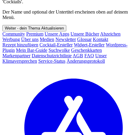
'Cocktails'.
Der Name und optional der Untertitel erscheinen oben auf deinem
Menü.
Weiter - dein Thema
Aktualisieren
Community
Premium
Unsere Apps
Unsere Bücher
Abzeichen
Werbung
Über uns
Medien
Newsletter
Glossar
Kontakt
Rezept hinzufügen
Cocktail-Ersteller
Widget-Ersteller
Wordpress-
Plugin
Mein Bar-Guide
Suchwolke
Geschenkkarten
Markenpartner
Datenschutzrichtlinie
AGB
FAQ
Unser
Klimaversprechen
Service-Status
Änderungsprotokoll