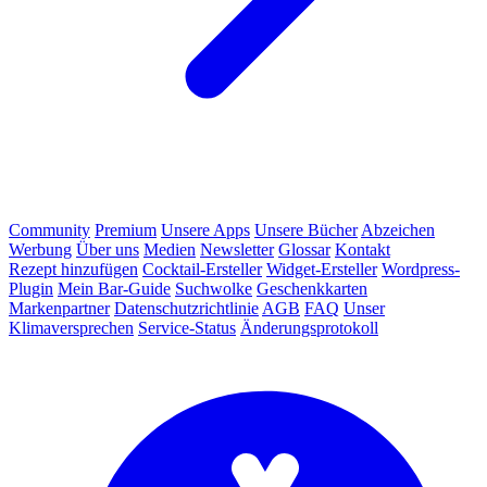
Community
Premium
Unsere Apps
Unsere Bücher
Abzeichen
Werbung
Über uns
Medien
Newsletter
Glossar
Kontakt
Rezept hinzufügen
Cocktail-Ersteller
Widget-Ersteller
Wordpress-
Plugin
Mein Bar-Guide
Suchwolke
Geschenkkarten
Markenpartner
Datenschutzrichtlinie
AGB
FAQ
Unser
Klimaversprechen
Service-Status
Änderungsprotokoll