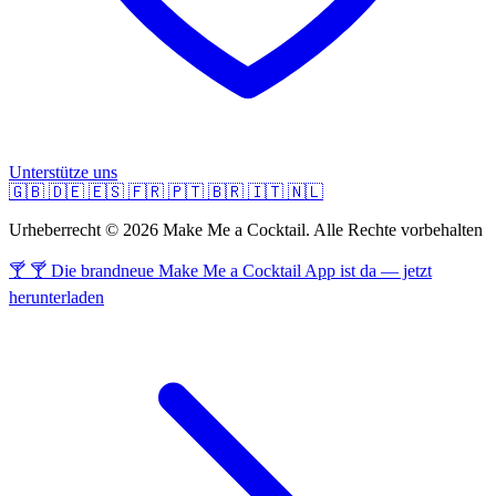
Unterstütze uns
🇬🇧
🇩🇪
🇪🇸
🇫🇷
🇵🇹
🇧🇷
🇮🇹
🇳🇱
Urheberrecht © 2026 Make Me a Cocktail. Alle Rechte vorbehalten
🍸 🍸 Die brandneue Make Me a Cocktail App ist da — jetzt
herunterladen