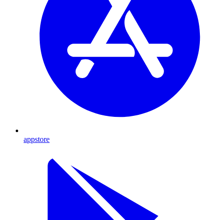
appstore