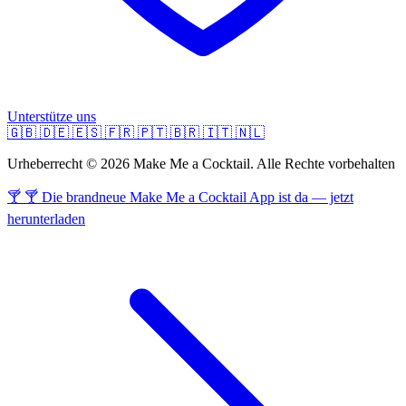
Unterstütze uns
🇬🇧
🇩🇪
🇪🇸
🇫🇷
🇵🇹
🇧🇷
🇮🇹
🇳🇱
Urheberrecht © 2026 Make Me a Cocktail. Alle Rechte vorbehalten
🍸 🍸 Die brandneue Make Me a Cocktail App ist da — jetzt
herunterladen