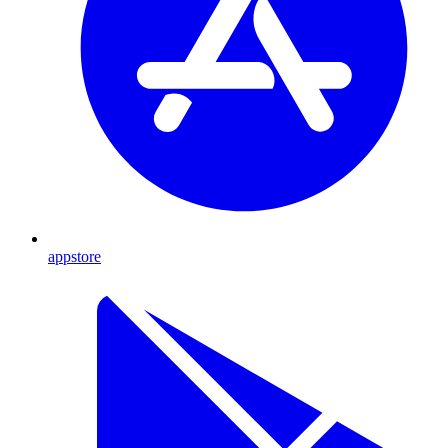
appstore