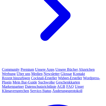
Community
Premium
Unsere Apps
Unsere Bücher
Abzeichen
Werbung
Über uns
Medien
Newsletter
Glossar
Kontakt
Rezept hinzufügen
Cocktail-Ersteller
Widget-Ersteller
Wordpress-
Plugin
Mein Bar-Guide
Suchwolke
Geschenkkarten
Markenpartner
Datenschutzrichtlinie
AGB
FAQ
Unser
Klimaversprechen
Service-Status
Änderungsprotokoll