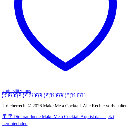
Unterstütze uns
🇬🇧
🇩🇪
🇪🇸
🇫🇷
🇵🇹
🇧🇷
🇮🇹
🇳🇱
Urheberrecht © 2026 Make Me a Cocktail. Alle Rechte vorbehalten
🍸 🍸 Die brandneue Make Me a Cocktail App ist da — jetzt
herunterladen