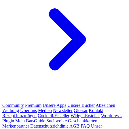
Community
Premium
Unsere Apps
Unsere Bücher
Abzeichen
Werbung
Über uns
Medien
Newsletter
Glossar
Kontakt
Rezept hinzufügen
Cocktail-Ersteller
Widget-Ersteller
Wordpress-
Plugin
Mein Bar-Guide
Suchwolke
Geschenkkarten
Markenpartner
Datenschutzrichtlinie
AGB
FAQ
Unser