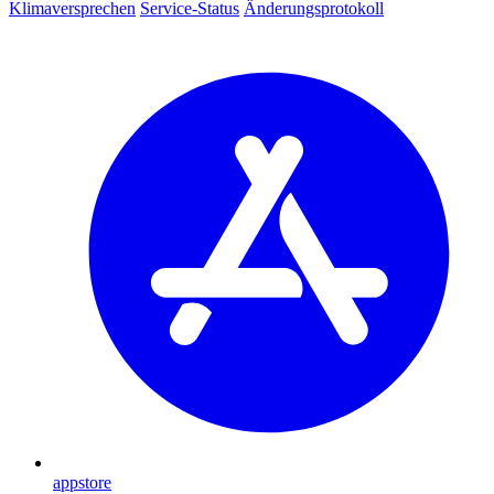
Klimaversprechen
Service-Status
Änderungsprotokoll
appstore