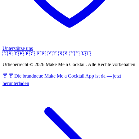
Unterstütze uns
🇬🇧
🇩🇪
🇪🇸
🇫🇷
🇵🇹
🇧🇷
🇮🇹
🇳🇱
Urheberrecht © 2026 Make Me a Cocktail. Alle Rechte vorbehalten
🍸 🍸 Die brandneue Make Me a Cocktail App ist da — jetzt
herunterladen