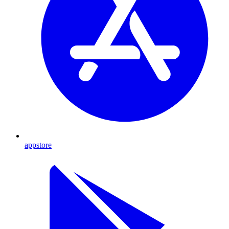
appstore