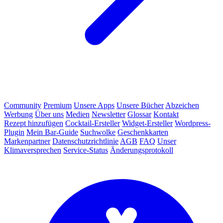
Community
Premium
Unsere Apps
Unsere Bücher
Abzeichen
Werbung
Über uns
Medien
Newsletter
Glossar
Kontakt
Rezept hinzufügen
Cocktail-Ersteller
Widget-Ersteller
Wordpress-
Plugin
Mein Bar-Guide
Suchwolke
Geschenkkarten
Markenpartner
Datenschutzrichtlinie
AGB
FAQ
Unser
Klimaversprechen
Service-Status
Änderungsprotokoll