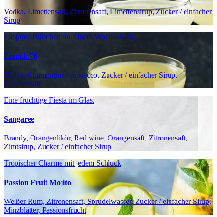
Vodka, Limettensaft, Zitronensaft, Limettensirup, Zucker / einfacher
Sirup
Elegante Bläschen mit einem Wodka-Kick.
French 76
Vodka, Champagne / prosecco, Zucker / einfacher Sirup,
Zitronensaft
Eine fruchtige Fiesta im Glas.
Sangaree
Brandy, Orangenlikör, Red wine, Orangensaft, Zitronensaft,
Zimtsirup, Zucker / einfacher Sirup
Tropischer Charme mit jedem Schluck
Passion Fruit Mojito
Weißer Rum, Zitronensaft, Sprudelwasser, Zucker / einfacher Sirup,
Minzblätter, Passionsfrucht