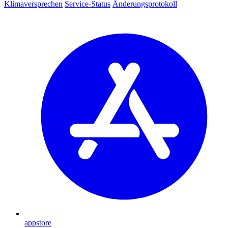
Klimaversprechen
Service-Status
Änderungsprotokoll
appstore