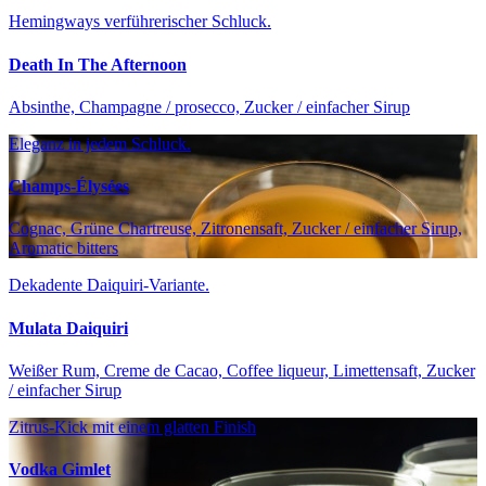
Hemingways verführerischer Schluck.
Death In The Afternoon
Absinthe, Champagne / prosecco, Zucker / einfacher Sirup
Eleganz in jedem Schluck.
Champs-Élysées
Cognac, Grüne Chartreuse, Zitronensaft, Zucker / einfacher Sirup,
Aromatic bitters
Dekadente Daiquiri-Variante.
Mulata Daiquiri
Weißer Rum, Creme de Cacao, Coffee liqueur, Limettensaft, Zucker
/ einfacher Sirup
Zitrus-Kick mit einem glatten Finish
Vodka Gimlet