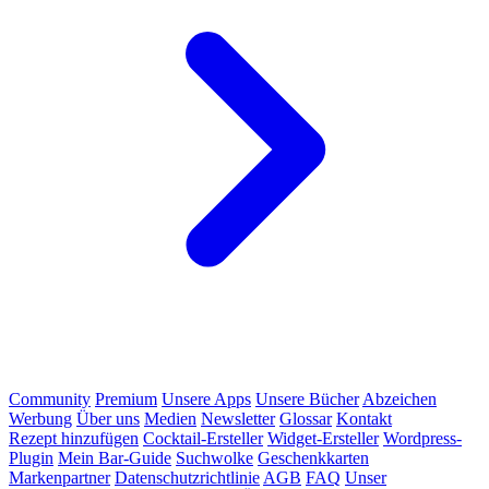
Community
Premium
Unsere Apps
Unsere Bücher
Abzeichen
Werbung
Über uns
Medien
Newsletter
Glossar
Kontakt
Rezept hinzufügen
Cocktail-Ersteller
Widget-Ersteller
Wordpress-
Plugin
Mein Bar-Guide
Suchwolke
Geschenkkarten
Markenpartner
Datenschutzrichtlinie
AGB
FAQ
Unser