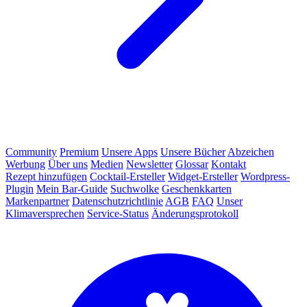
Community
Premium
Unsere Apps
Unsere Bücher
Abzeichen
Werbung
Über uns
Medien
Newsletter
Glossar
Kontakt
Rezept hinzufügen
Cocktail-Ersteller
Widget-Ersteller
Wordpress-
Plugin
Mein Bar-Guide
Suchwolke
Geschenkkarten
Markenpartner
Datenschutzrichtlinie
AGB
FAQ
Unser
Klimaversprechen
Service-Status
Änderungsprotokoll