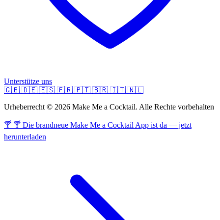
Unterstütze uns
🇬🇧
🇩🇪
🇪🇸
🇫🇷
🇵🇹
🇧🇷
🇮🇹
🇳🇱
Urheberrecht © 2026 Make Me a Cocktail. Alle Rechte vorbehalten
🍸 🍸 Die brandneue Make Me a Cocktail App ist da — jetzt
herunterladen