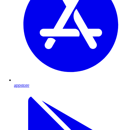
appstore