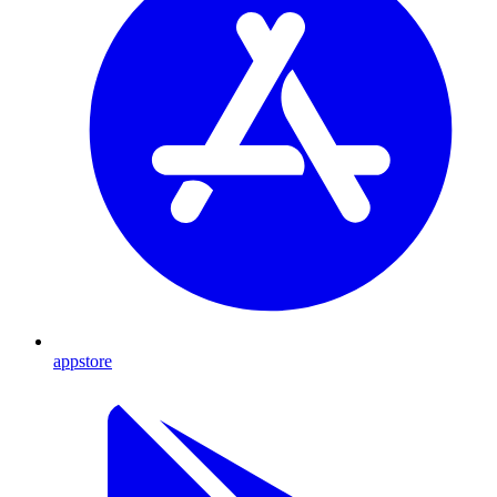
appstore