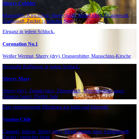
Sherry Cobbler
Maraschino-Kirschlikör, Sherry (süß), Sherry (dry), Orangensaft,
Ananassaft, Zucker / einfacher Sirup
Eleganz in jedem Schluck.
Coronation No.1
Weißer Wermut, Sherry (dry), Orangenbitter, Maraschino-Kirsche
Herzhafte Raffinesse in jedem Schluck.
Sherry Mary
Sherry (dry), Tomato juice, Zitronensaft, Worcestershire sauce,
Tabasco Sauce, Pfeffer, Salz
Eine elektrisierende Mischung aus kühn und bittersüß.
Voodoo Chile
Campari, Italicus, Sherry (dry), Blood orange juice, Limettensaft,
Zucker / einfacher Sirup