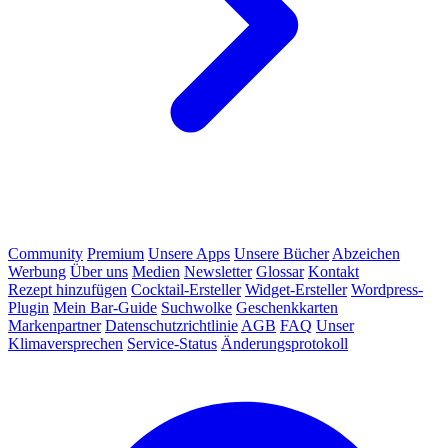
Community
Premium
Unsere Apps
Unsere Bücher
Abzeichen
Werbung
Über uns
Medien
Newsletter
Glossar
Kontakt
Rezept hinzufügen
Cocktail-Ersteller
Widget-Ersteller
Wordpress-
Plugin
Mein Bar-Guide
Suchwolke
Geschenkkarten
Markenpartner
Datenschutzrichtlinie
AGB
FAQ
Unser
Klimaversprechen
Service-Status
Änderungsprotokoll