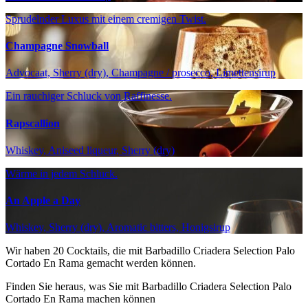
Sprudelnder Luxus mit einem cremigen Twist.
Champagne Snowball
Advocaat, Sherry (dry), Champagne / prosecco, Limettensirup
Ein rauchiger Schluck von Raffinesse.
Rapscallion
Whiskey, Aniseed liqueur, Sherry (dry)
Wärme in jedem Schluck.
An Apple a Day
Whiskey, Sherry (dry), Aromatic bitters, Honigsirup
Wir haben
20
Cocktails, die mit Barbadillo Criadera Selection Palo
Cortado En Rama gemacht werden können.
Finden Sie heraus, was Sie mit Barbadillo Criadera Selection Palo
Cortado En Rama machen können