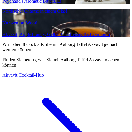
Peychaud's Aromatic Bitters, Ei
Nordischer Charme in einem Glas!
Norwegian Wood
Akvavit, Apple brandy, Gelber Chartreuse, Red vermouth
Wir haben
8
Cocktails, die mit Aalborg Taffel Akvavit gemacht
werden können.
Finden Sie heraus, was Sie mit Aalborg Taffel Akvavit machen
können
Akvavit Cocktail-Hub