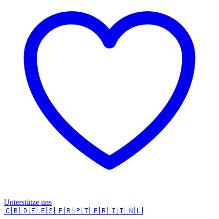
Unterstütze uns
🇬🇧
🇩🇪
🇪🇸
🇫🇷
🇵🇹
🇧🇷
🇮🇹
🇳🇱