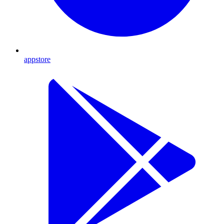
appstore