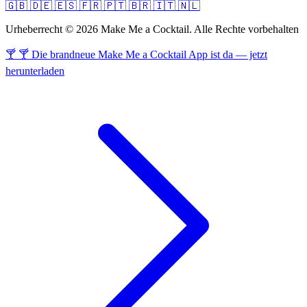
🇬🇧
🇩🇪
🇪🇸
🇫🇷
🇵🇹
🇧🇷
🇮🇹
🇳🇱
Urheberrecht © 2026 Make Me a Cocktail. Alle Rechte vorbehalten
🍸 🍸 Die brandneue Make Me a Cocktail App ist da — jetzt
herunterladen