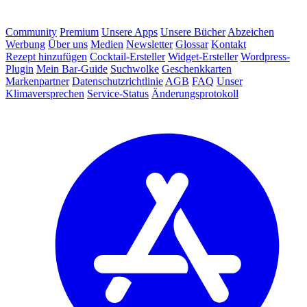
Community
Premium
Unsere Apps
Unsere Bücher
Abzeichen
Werbung
Über uns
Medien
Newsletter
Glossar
Kontakt
Rezept hinzufügen
Cocktail-Ersteller
Widget-Ersteller
Wordpress-
Plugin
Mein Bar-Guide
Suchwolke
Geschenkkarten
Markenpartner
Datenschutzrichtlinie
AGB
FAQ
Unser
Klimaversprechen
Service-Status
Änderungsprotokoll