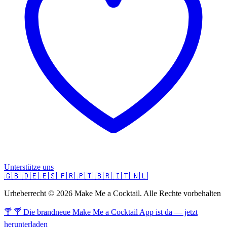
Unterstütze uns
🇬🇧
🇩🇪
🇪🇸
🇫🇷
🇵🇹
🇧🇷
🇮🇹
🇳🇱
Urheberrecht © 2026 Make Me a Cocktail. Alle Rechte vorbehalten
🍸 🍸 Die brandneue Make Me a Cocktail App ist da — jetzt
herunterladen