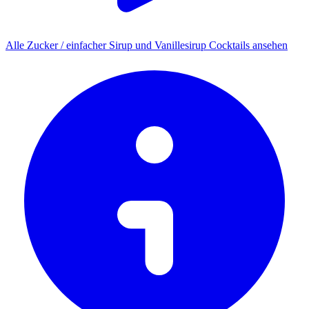
Alle Zucker / einfacher Sirup und Vanillesirup Cocktails ansehen