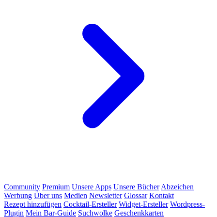
Community
Premium
Unsere Apps
Unsere Bücher
Abzeichen
Werbung
Über uns
Medien
Newsletter
Glossar
Kontakt
Rezept hinzufügen
Cocktail-Ersteller
Widget-Ersteller
Wordpress-
Plugin
Mein Bar-Guide
Suchwolke
Geschenkkarten