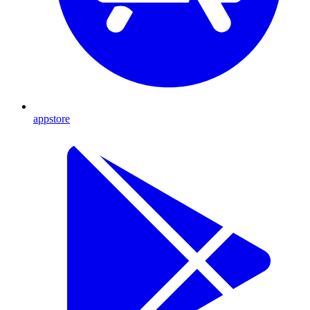
appstore