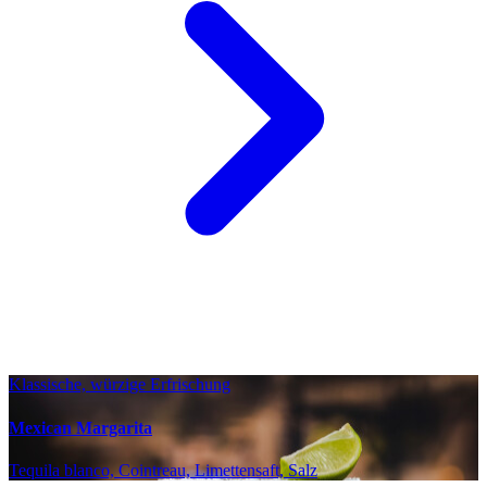
Klassische, würzige Erfrischung
Mexican Margarita
Tequila blanco, Cointreau, Limettensaft, Salz