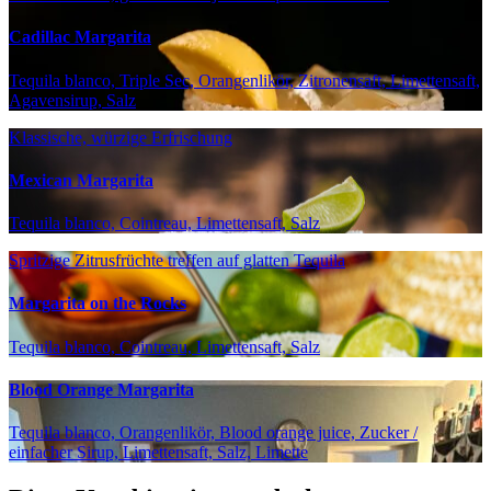
Cadillac Margarita
Tequila blanco, Triple Sec, Orangenlikör, Zitronensaft, Limettensaft,
Agavensirup, Salz
Klassische, würzige Erfrischung
Mexican Margarita
Tequila blanco, Cointreau, Limettensaft, Salz
Spritzige Zitrusfrüchte treffen auf glatten Tequila
Margarita on the Rocks
Tequila blanco, Cointreau, Limettensaft, Salz
Blood Orange Margarita
Tequila blanco, Orangenlikör, Blood orange juice, Zucker /
einfacher Sirup, Limettensaft, Salz, Limette