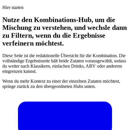
Hier starten
Nutze den Kombinations-Hub, um die
Mischung zu verstehen, und wechsle dann
zu Filtern, wenn du die Ergebnisse
verfeinern möchtest.
Diese Seite ist die redaktionelle Übersicht für die Kombination. Die
vollständige Ergebnisseite hält beide Zutaten vorausgewählt, sodass
du weiter nach Klassikern, einfachen Drinks, ABV oder anderem
eingrenzen kannst.
Wenn du mehr Kontext zu einer der einzelnen Zutaten möchtest,
springe zurück zu den übergeordneten Hubs unten.