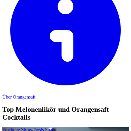
Über Orangensaft
Top Melonenlikör und Orangensaft
Cocktails
Fruchtige Zitrus-Dosis Spaß