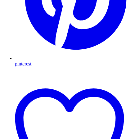
pinterest