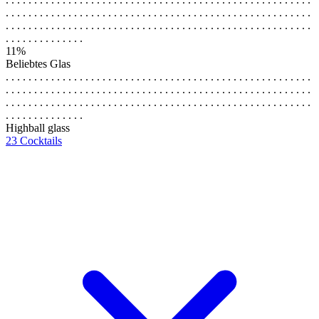
. . . . . . . . . . . . . . . . . . . . . . . . . . . . . . . . . . . . . . . . . . . . . . . . . . . . . .
. . . . . . . . . . . . . . . . . . . . . . . . . . . . . . . . . . . . . . . . . . . . . . . . . . . . . .
. . . . . . . . . . . . . .
11%
Beliebtes Glas
. . . . . . . . . . . . . . . . . . . . . . . . . . . . . . . . . . . . . . . . . . . . . . . . . . . . . .
. . . . . . . . . . . . . . . . . . . . . . . . . . . . . . . . . . . . . . . . . . . . . . . . . . . . . .
. . . . . . . . . . . . . . . . . . . . . . . . . . . . . . . . . . . . . . . . . . . . . . . . . . . . . .
. . . . . . . . . . . . . .
Highball glass
23 Cocktails