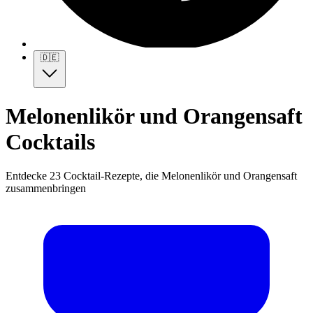
🇩🇪
Melonenlikör und Orangensaft
Cocktails
Entdecke 23 Cocktail-Rezepte, die Melonenlikör und Orangensaft
zusammenbringen