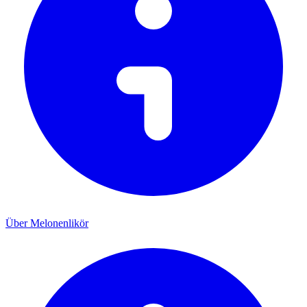
Über Melonenlikör