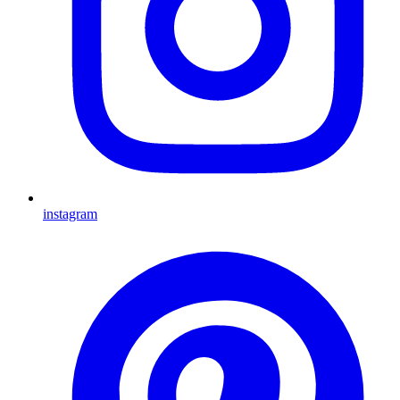
instagram