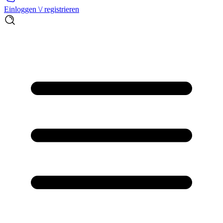
Einloggen \/ registrieren