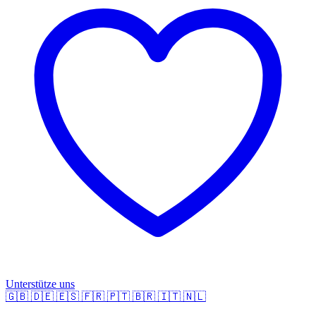
Unterstütze uns
🇬🇧
🇩🇪
🇪🇸
🇫🇷
🇵🇹
🇧🇷
🇮🇹
🇳🇱