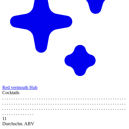
Red vermouth Hub
Cocktails
. . . . . . . . . . . . . . . . . . . . . . . . . . . . . . . . . . . . . . . . . . . . . . . . . . . . . .
. . . . . . . . . . . . . . . . . . . . . . . . . . . . . . . . . . . . . . . . . . . . . . . . . . . . . .
. . . . . . . . . . . . . . . . . . . . . . . . . . . . . . . . . . . . . . . . . . . . . . . . . . . . . .
. . . . . . . . . . . . . .
11
Durchschn. ABV
. . . . . . . . . . . . . . . . . . . . . . . . . . . . . . . . . . . . . . . . . . . . . . . . . . . . . .