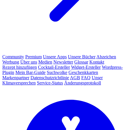
Community
Premium
Unsere Apps
Unsere Bücher
Abzeichen
Werbung
Über uns
Medien
Newsletter
Glossar
Kontakt
Rezept hinzufügen
Cocktail-Ersteller
Widget-Ersteller
Wordpress-
Plugin
Mein Bar-Guide
Suchwolke
Geschenkkarten
Markenpartner
Datenschutzrichtlinie
AGB
FAQ
Unser
Klimaversprechen
Service-Status
Änderungsprotokoll