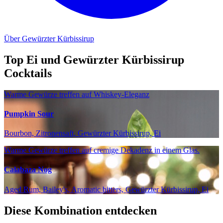
Über Gewürzter Kürbissirup
Top Ei und Gewürzter Kürbissirup
Cocktails
Warme Gewürze treffen auf Whiskey-Eleganz
Pumpkin Sour
Bourbon, Zitronensaft, Gewürzter Kürbissirup, Ei
Warme Gewürze treffen auf cremige Dekadenz in einem Glas.
Calabaza Nog
Aged Rum, Bailey's, Aromatic bitters, Gewürzter Kürbissirup, Ei
Diese Kombination entdecken