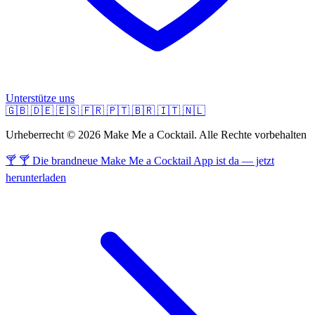
Unterstütze uns
🇬🇧
🇩🇪
🇪🇸
🇫🇷
🇵🇹
🇧🇷
🇮🇹
🇳🇱
Urheberrecht © 2026 Make Me a Cocktail. Alle Rechte vorbehalten
🍸 🍸 Die brandneue Make Me a Cocktail App ist da — jetzt
herunterladen