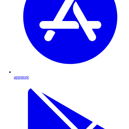
appstore