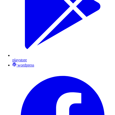
playstore
wordpress