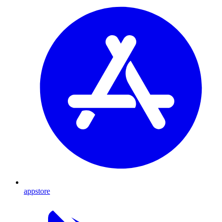
appstore