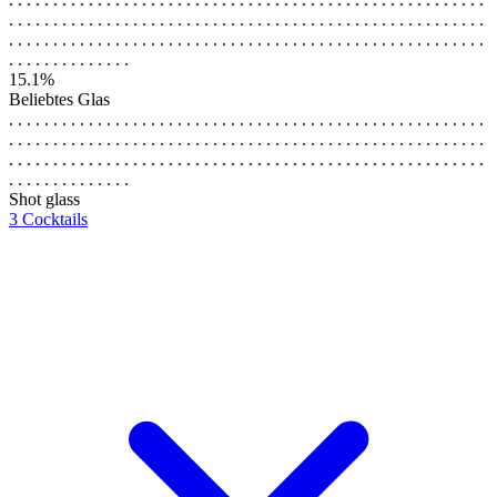
. . . . . . . . . . . . . . . . . . . . . . . . . . . . . . . . . . . . . . . . . . . . . . . . . . . . . .
. . . . . . . . . . . . . . . . . . . . . . . . . . . . . . . . . . . . . . . . . . . . . . . . . . . . . .
. . . . . . . . . . . . . .
15.1%
Beliebtes Glas
. . . . . . . . . . . . . . . . . . . . . . . . . . . . . . . . . . . . . . . . . . . . . . . . . . . . . .
. . . . . . . . . . . . . . . . . . . . . . . . . . . . . . . . . . . . . . . . . . . . . . . . . . . . . .
. . . . . . . . . . . . . . . . . . . . . . . . . . . . . . . . . . . . . . . . . . . . . . . . . . . . . .
. . . . . . . . . . . . . .
Shot glass
3 Cocktails