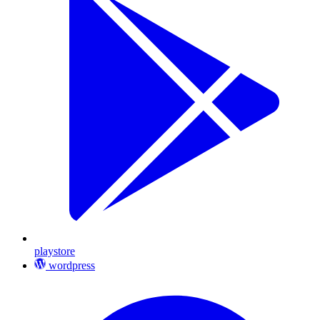
playstore
wordpress