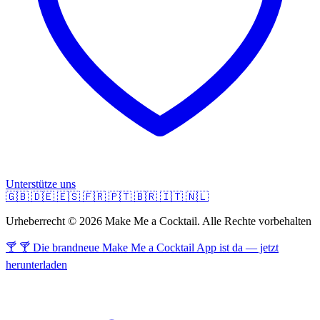
Unterstütze uns
🇬🇧
🇩🇪
🇪🇸
🇫🇷
🇵🇹
🇧🇷
🇮🇹
🇳🇱
Urheberrecht © 2026 Make Me a Cocktail. Alle Rechte vorbehalten
🍸 🍸 Die brandneue Make Me a Cocktail App ist da — jetzt
herunterladen