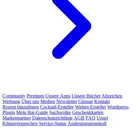
Community
Premium
Unsere Apps
Unsere Bücher
Abzeichen
Werbung
Über uns
Medien
Newsletter
Glossar
Kontakt
Rezept hinzufügen
Cocktail-Ersteller
Widget-Ersteller
Wordpress-
Plugin
Mein Bar-Guide
Suchwolke
Geschenkkarten
Markenpartner
Datenschutzrichtlinie
AGB
FAQ
Unser
Klimaversprechen
Service-Status
Änderungsprotokoll