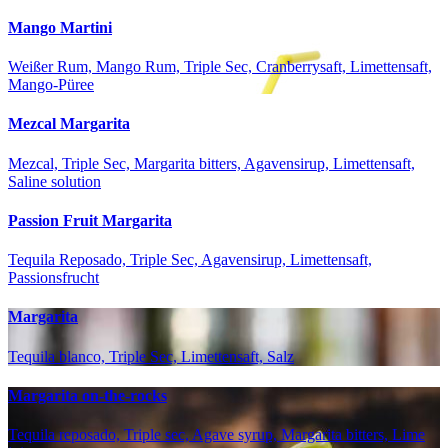
Mango Martini
Weißer Rum, Mango Rum, Triple Sec, Cranberrysaft, Limettensaft,
Mango-Püree
Mezcal Margarita
Mezcal, Triple Sec, Margarita bitters, Agavensirup, Limettensaft,
Saline solution
Passion Fruit Margarita
Tequila Reposado, Triple Sec, Agavensirup, Limettensaft,
Passionsfrucht
Margarita
Tequila blanco, Triple Sec, Limettensaft, Salz
Margarita on-the-rocks
Tequila reposado, Triple sec, Agave syrup, Margarita bitters, Lime