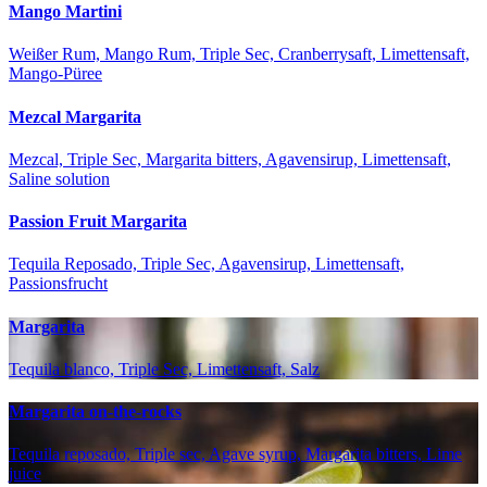
Mango Martini
Weißer Rum, Mango Rum, Triple Sec, Cranberrysaft, Limettensaft,
Mango-Püree
Mezcal Margarita
Mezcal, Triple Sec, Margarita bitters, Agavensirup, Limettensaft,
Saline solution
Passion Fruit Margarita
Tequila Reposado, Triple Sec, Agavensirup, Limettensaft,
Passionsfrucht
Margarita
Tequila blanco, Triple Sec, Limettensaft, Salz
Margarita on-the-rocks
Tequila reposado, Triple sec, Agave syrup, Margarita bitters, Lime
juice