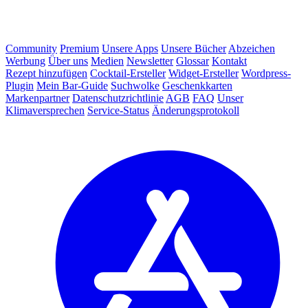
Community
Premium
Unsere Apps
Unsere Bücher
Abzeichen
Werbung
Über uns
Medien
Newsletter
Glossar
Kontakt
Rezept hinzufügen
Cocktail-Ersteller
Widget-Ersteller
Wordpress-
Plugin
Mein Bar-Guide
Suchwolke
Geschenkkarten
Markenpartner
Datenschutzrichtlinie
AGB
FAQ
Unser
Klimaversprechen
Service-Status
Änderungsprotokoll