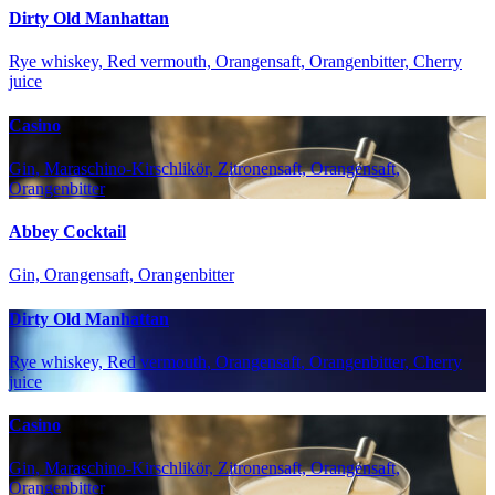
Dirty Old Manhattan
Rye whiskey, Red vermouth, Orangensaft, Orangenbitter, Cherry
juice
Casino
Gin, Maraschino-Kirschlikör, Zitronensaft, Orangensaft,
Orangenbitter
Abbey Cocktail
Gin, Orangensaft, Orangenbitter
Dirty Old Manhattan
Rye whiskey, Red vermouth, Orangensaft, Orangenbitter, Cherry
juice
Casino
Gin, Maraschino-Kirschlikör, Zitronensaft, Orangensaft,
Orangenbitter