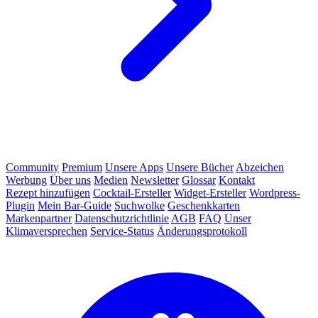
Community
Premium
Unsere Apps
Unsere Bücher
Abzeichen
Werbung
Über uns
Medien
Newsletter
Glossar
Kontakt
Rezept hinzufügen
Cocktail-Ersteller
Widget-Ersteller
Wordpress-
Plugin
Mein Bar-Guide
Suchwolke
Geschenkkarten
Markenpartner
Datenschutzrichtlinie
AGB
FAQ
Unser
Klimaversprechen
Service-Status
Änderungsprotokoll