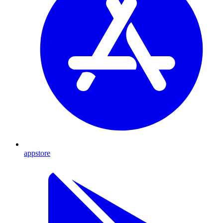
appstore