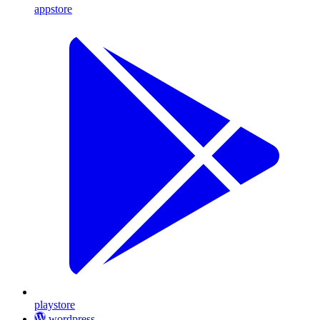
appstore
playstore
wordpress