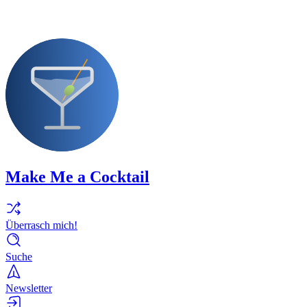
Make Me a Cocktail
Überrasch mich!
Suche
Newsletter