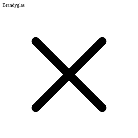
Brandyglas