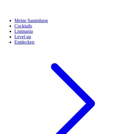
Meine Sammlung
Cocktails
Listmania
Level up
Entdecken