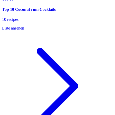
Top 10 Coconut rum Cocktails
10 recipes
Liste ansehen