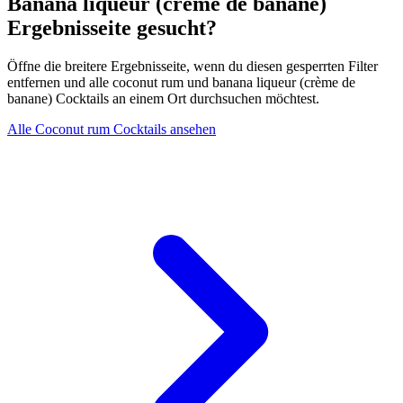
Banana liqueur (crème de banane)
Ergebnisseite gesucht?
Öffne die breitere Ergebnisseite, wenn du diesen gesperrten Filter
entfernen und alle coconut rum und banana liqueur (crème de
banane) Cocktails an einem Ort durchsuchen möchtest.
Alle Coconut rum Cocktails ansehen