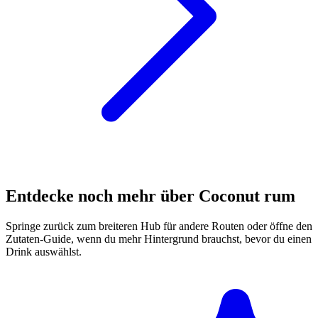
Entdecke noch mehr über Coconut rum
Springe zurück zum breiteren Hub für andere Routen oder öffne den
Zutaten-Guide, wenn du mehr Hintergrund brauchst, bevor du einen
Drink auswählst.