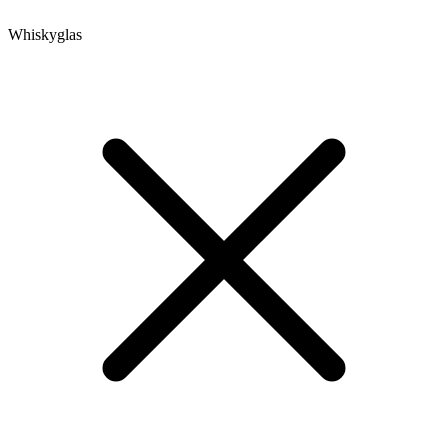
Whiskyglas