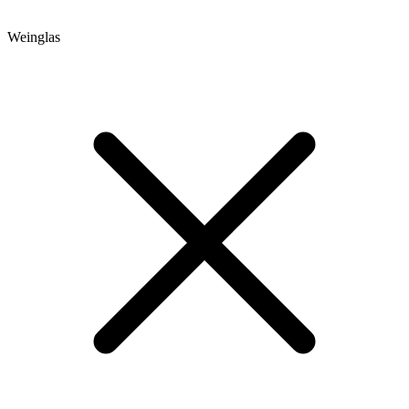
Weinglas