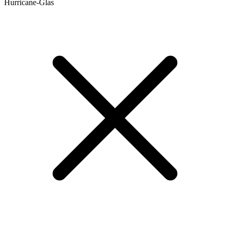
Hurricane-Glas