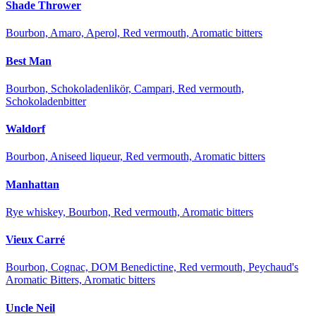
Shade Thrower
Bourbon, Amaro, Aperol, Red vermouth, Aromatic bitters
Best Man
Bourbon, Schokoladenlikör, Campari, Red vermouth,
Schokoladenbitter
Waldorf
Bourbon, Aniseed liqueur, Red vermouth, Aromatic bitters
Manhattan
Rye whiskey, Bourbon, Red vermouth, Aromatic bitters
Vieux Carré
Bourbon, Cognac, DOM Benedictine, Red vermouth, Peychaud's
Aromatic Bitters, Aromatic bitters
Uncle Neil