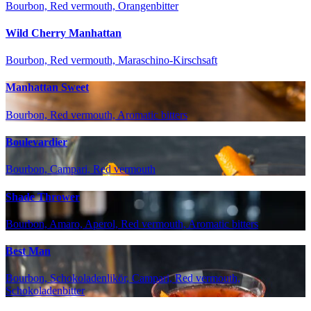
Bourbon, Red vermouth, Orangenbitter
Wild Cherry Manhattan
Bourbon, Red vermouth, Maraschino-Kirschsaft
Manhattan Sweet
Bourbon, Red vermouth, Aromatic bitters
Boulevardier
Bourbon, Campari, Red vermouth
Shade Thrower
Bourbon, Amaro, Aperol, Red vermouth, Aromatic bitters
Best Man
Bourbon, Schokoladenlikör, Campari, Red vermouth,
Schokoladenbitter