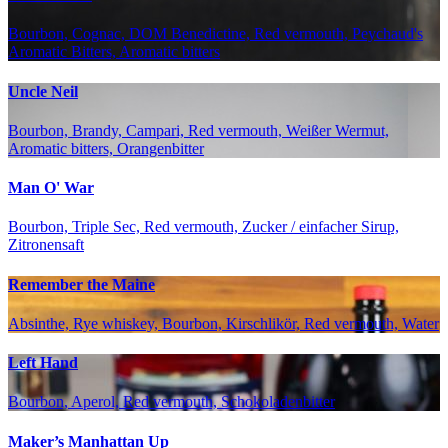
Bourbon, Cognac, DOM Benedictine, Red vermouth, Peychaud's
Aromatic Bitters, Aromatic bitters
Uncle Neil
Bourbon, Brandy, Campari, Red vermouth, Weißer Wermut,
Aromatic bitters, Orangenbitter
Man O' War
Bourbon, Triple Sec, Red vermouth, Zucker / einfacher Sirup,
Zitronensaft
Remember the Maine
Absinthe, Rye whiskey, Bourbon, Kirschlikör, Red vermouth, Water
Left Hand
Bourbon, Aperol, Red vermouth, Schokoladenbitter
Maker’s Manhattan Up