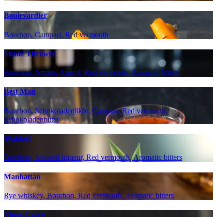
Boulevardier
Bourbon, Campari, Red vermouth
Shade Thrower
Bourbon, Amaro, Aperol, Red vermouth, Aromatic bitters
Best Man
Bourbon, Schokoladenlikör, Campari, Red vermouth,
Schokoladenbitter
Waldorf
Bourbon, Aniseed liqueur, Red vermouth, Aromatic bitters
Manhattan
Rye whiskey, Bourbon, Red vermouth, Aromatic bitters
Vieux Carré