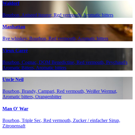
Waldorf
Bourbon, Aniseed liqueur, Red vermouth, Aromatic bitters
Manhattan
Rye whiskey, Bourbon, Red vermouth, Aromatic bitters
Vieux Carré
Bourbon, Cognac, DOM Benedictine, Red vermouth, Peychaud's
Aromatic Bitters, Aromatic bitters
Uncle Neil
Bourbon, Brandy, Campari, Red vermouth, Weißer Wermut,
Aromatic bitters, Orangenbitter
Man O' War
Bourbon, Triple Sec, Red vermouth, Zucker / einfacher Sirup,
Zitronensaft