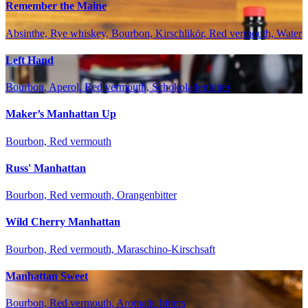
Remember the Maine
Absinthe, Rye whiskey, Bourbon, Kirschlikör, Red vermouth, Water
Left Hand
Bourbon, Aperol, Red vermouth, Schokoladenbitter
Maker’s Manhattan Up
Bourbon, Red vermouth
Russ' Manhattan
Bourbon, Red vermouth, Orangenbitter
Wild Cherry Manhattan
Bourbon, Red vermouth, Maraschino-Kirschsaft
Manhattan Sweet
Bourbon, Red vermouth, Aromatic bitters