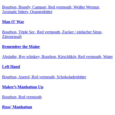
Bourbon, Brandy, Campari, Red vermouth, Weißer Wermut,
Aromatic bitters, Orangenbitter
Man O' War
Bourbon, Triple Sec, Red vermouth, Zucker / einfacher Sirup,
Zitronensaft
Remember the Maine
Absinthe, Rye whiskey, Bourbon, Kirschlikör, Red vermouth, Water
Left Hand
Bourbon, Aperol, Red vermouth, Schokoladenbitter
Maker’s Manhattan Up
Bourbon, Red vermouth
Russ' Manhattan