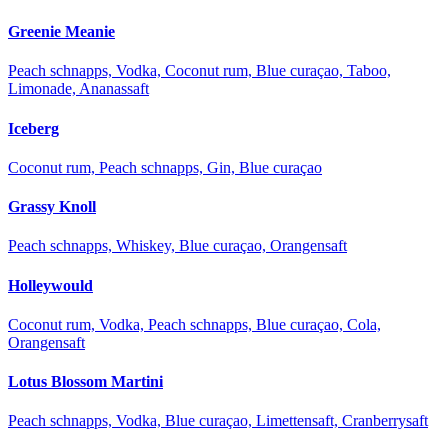
Greenie Meanie
Peach schnapps, Vodka, Coconut rum, Blue curaçao, Taboo,
Limonade, Ananassaft
Iceberg
Coconut rum, Peach schnapps, Gin, Blue curaçao
Grassy Knoll
Peach schnapps, Whiskey, Blue curaçao, Orangensaft
Holleywould
Coconut rum, Vodka, Peach schnapps, Blue curaçao, Cola,
Orangensaft
Lotus Blossom Martini
Peach schnapps, Vodka, Blue curaçao, Limettensaft, Cranberrysaft