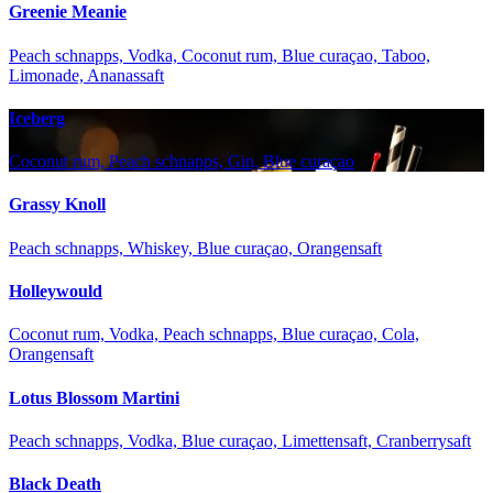
Greenie Meanie
Peach schnapps, Vodka, Coconut rum, Blue curaçao, Taboo,
Limonade, Ananassaft
Iceberg
Coconut rum, Peach schnapps, Gin, Blue curaçao
Grassy Knoll
Peach schnapps, Whiskey, Blue curaçao, Orangensaft
Holleywould
Coconut rum, Vodka, Peach schnapps, Blue curaçao, Cola,
Orangensaft
Lotus Blossom Martini
Peach schnapps, Vodka, Blue curaçao, Limettensaft, Cranberrysaft
Black Death