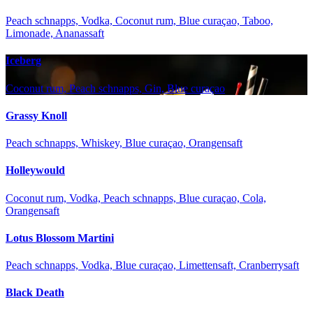
Peach schnapps, Vodka, Coconut rum, Blue curaçao, Taboo,
Limonade, Ananassaft
Iceberg
Coconut rum, Peach schnapps, Gin, Blue curaçao
Grassy Knoll
Peach schnapps, Whiskey, Blue curaçao, Orangensaft
Holleywould
Coconut rum, Vodka, Peach schnapps, Blue curaçao, Cola,
Orangensaft
Lotus Blossom Martini
Peach schnapps, Vodka, Blue curaçao, Limettensaft, Cranberrysaft
Black Death