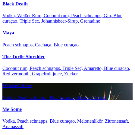
Black Death
Vodka, Weißer Rum, Coconut rum, Peach schnapps, Gin, Blue
curaçao, Triple Sec, Johannisbeer-Sirup, Grenadine
Maya
Peach schnapps, Cachaça, Blue curaçao
The Turtle Shredder
Coconut rum, Peach schnapps, Triple Sec, Amaretto, Blue curaçao,
Red vermouth, Grapefruit juice, Zucker
Witches’ Brew
Vodka, Peach schnapps, Blue curaçao, Tropischer Saft
Me-Some
Vodka, Peach schnapps, Blue curaçao, Melonenlikör, Zitronensaft,
Ananassaft