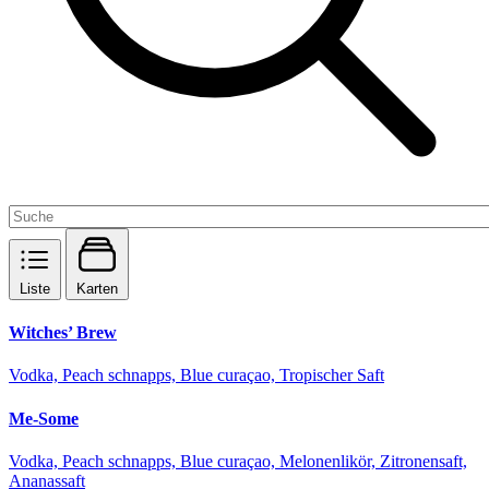
Liste
Karten
Witches’ Brew
Vodka, Peach schnapps, Blue curaçao, Tropischer Saft
Me-Some
Vodka, Peach schnapps, Blue curaçao, Melonenlikör, Zitronensaft,
Ananassaft