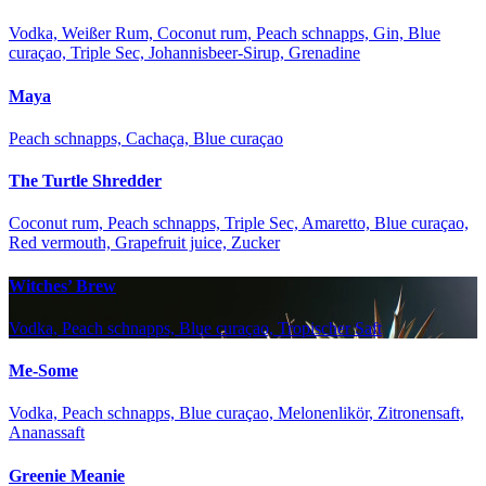
Vodka, Weißer Rum, Coconut rum, Peach schnapps, Gin, Blue
curaçao, Triple Sec, Johannisbeer-Sirup, Grenadine
Maya
Peach schnapps, Cachaça, Blue curaçao
The Turtle Shredder
Coconut rum, Peach schnapps, Triple Sec, Amaretto, Blue curaçao,
Red vermouth, Grapefruit juice, Zucker
Witches’ Brew
Vodka, Peach schnapps, Blue curaçao, Tropischer Saft
Me-Some
Vodka, Peach schnapps, Blue curaçao, Melonenlikör, Zitronensaft,
Ananassaft
Greenie Meanie