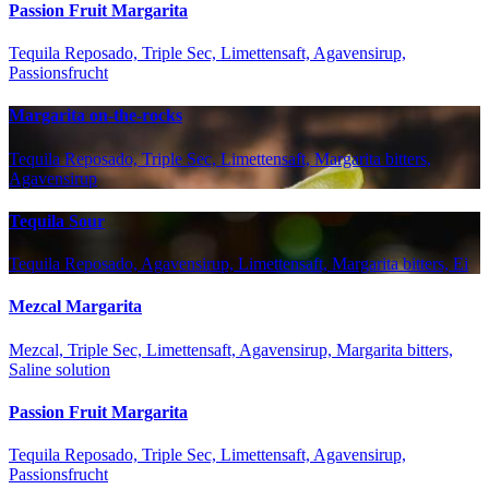
Passion Fruit Margarita
Tequila Reposado, Triple Sec, Limettensaft, Agavensirup,
Passionsfrucht
Margarita on-the-rocks
Tequila Reposado, Triple Sec, Limettensaft, Margarita bitters,
Agavensirup
Tequila Sour
Tequila Reposado, Agavensirup, Limettensaft, Margarita bitters, Ei
Mezcal Margarita
Mezcal, Triple Sec, Limettensaft, Agavensirup, Margarita bitters,
Saline solution
Passion Fruit Margarita
Tequila Reposado, Triple Sec, Limettensaft, Agavensirup,
Passionsfrucht