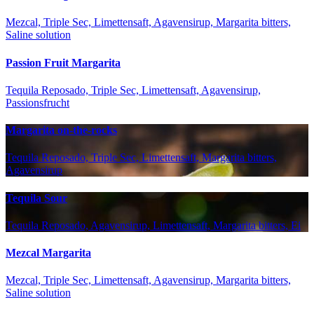
Mezcal, Triple Sec, Limettensaft, Agavensirup, Margarita bitters,
Saline solution
Passion Fruit Margarita
Tequila Reposado, Triple Sec, Limettensaft, Agavensirup,
Passionsfrucht
Margarita on-the-rocks
Tequila Reposado, Triple Sec, Limettensaft, Margarita bitters,
Agavensirup
Tequila Sour
Tequila Reposado, Agavensirup, Limettensaft, Margarita bitters, Ei
Mezcal Margarita
Mezcal, Triple Sec, Limettensaft, Agavensirup, Margarita bitters,
Saline solution