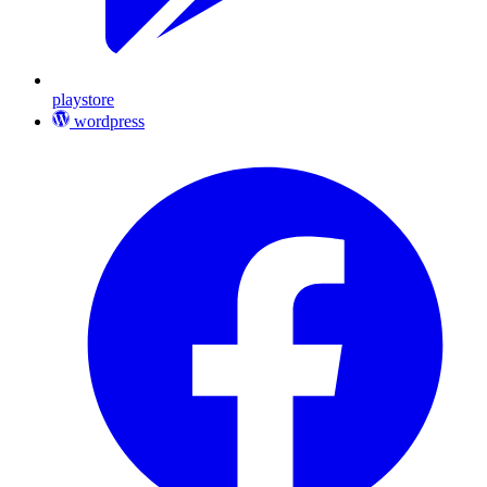
playstore
wordpress