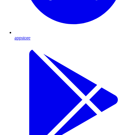
appstore